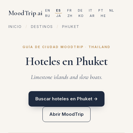
EN
ES
FR
DE
IT
PT
NL
MoodTrip
.
ai
RU
JA
ZH
KO
AR
HE
INICIO
/
DESTINOS
/
PHUKET
GUÍA DE CIUDAD MOODTRIP · THAILAND
Hoteles en Phuket
Limestone islands and slow boats.
Buscar hoteles en Phuket →
Abrir MoodTrip