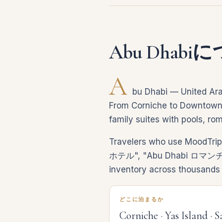
Abu Dhab
A
bu Dhabi — United Ara
From Corniche to Downtown, e
family suites with pools, ro
Travelers who use MoodTrip
ホテル", "Abu Dhabi ロマンチッ
inventory across thousands 
どこに泊まるか
Corniche · Yas Island · 