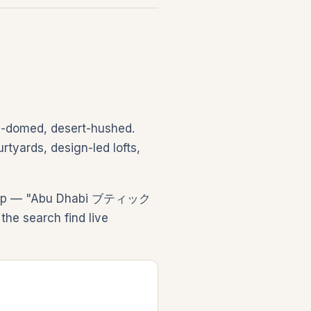
ue-domed, desert-hushed.
rtyards, design-led lofts,
he trip — "Abu Dhabi ブティック
search find live