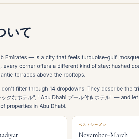
iについて
b Emirates — is a city that feels turquoise-gulf, mosq
very corner offers a different kind of stay: hushed cou
mantic terraces above the rooftops.
 don't filter through 14 dropdowns. They describe t
クなホテル", "Abu Dhabi プール付きホテル" — and let the 
of properties in Abu Dhabi.
ベストシーズン
Saadiyat
November–March