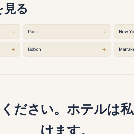
を見る
→
Paris
→
New Yo
→
Lisbon
→
Marrak
てください。ホテルは私
けます。