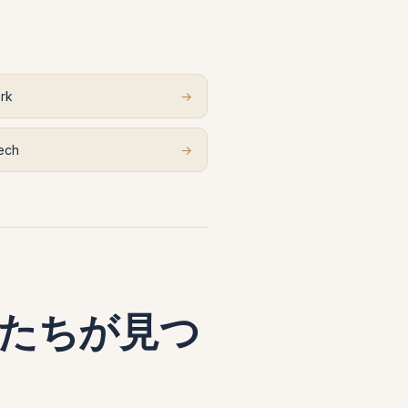
rk
→
ech
→
たちが見つ