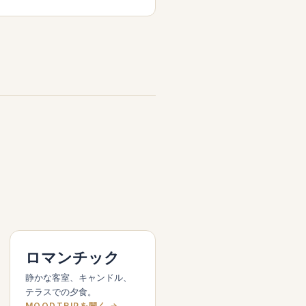
ロマンチック
静かな客室、キャンドル、
テラスでの夕食。
MOODTRIPを開く →