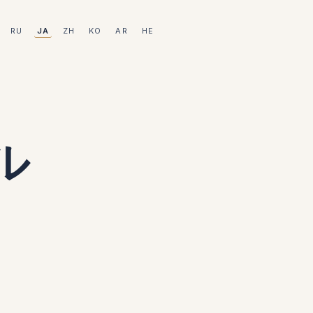
RU
JA
ZH
KO
AR
HE
テル