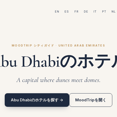
EN
ES
FR
DE
IT
PT
NL
MOODTRIP シティガイド · UNITED ARAB EMIRATES
bu Dhabiのホ
A capital where dunes meet domes.
Abu Dhabiのホテルを探す →
MoodTripを開く