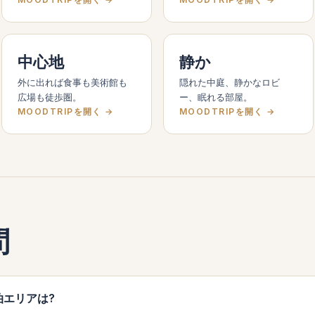
中心地
静か
外に出れば食事も美術館も
隠れた中庭、静かなロビ
広場も徒歩圏。
ー、眠れる部屋。
MOODTRIPを開く →
MOODTRIPを開く →
問
宿泊エリアは?