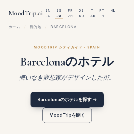
EN
ES
FR
DE
IT
PT
NL
MoodTrip
.
ai
RU
JA
ZH
KO
AR
HE
ホーム
/
目的地
/
BARCELONA
MOODTRIP シティガイド · SPAIN
Barcelonaのホテル
悔いなき夢想家がデザインした街。
Barcelonaのホテルを探す →
MoodTripを開く