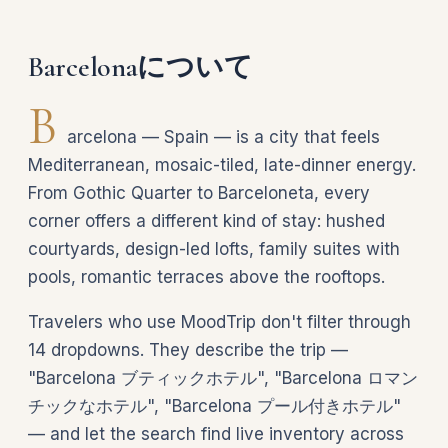
Barcelonaについて
B
arcelona — Spain — is a city that feels
Mediterranean, mosaic-tiled, late-dinner energy.
From Gothic Quarter to Barceloneta, every
corner offers a different kind of stay: hushed
courtyards, design-led lofts, family suites with
pools, romantic terraces above the rooftops.
Travelers who use MoodTrip don't filter through
14 dropdowns. They describe the trip —
"Barcelona ブティックホテル", "Barcelona ロマン
チックなホテル", "Barcelona プール付きホテル"
— and let the search find live inventory across