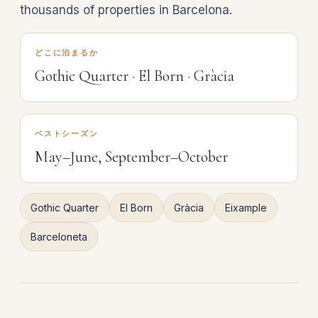
thousands of properties in Barcelona.
どこに泊まるか
Gothic Quarter · El Born · Gràcia
ベストシーズン
May–June, September–October
Gothic Quarter
El Born
Gràcia
Eixample
Barceloneta