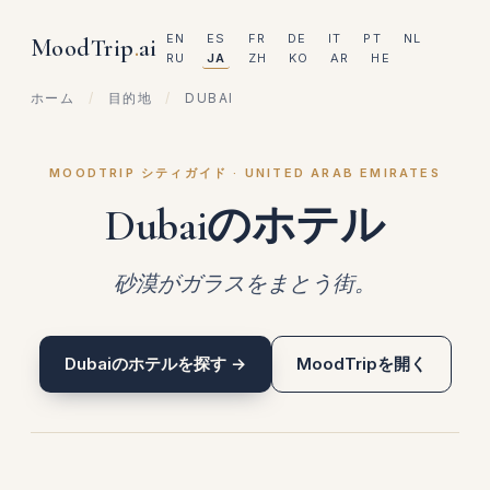
EN
ES
FR
DE
IT
PT
NL
MoodTrip
.
ai
RU
JA
ZH
KO
AR
HE
ホーム
/
目的地
/
DUBAI
MOODTRIP シティガイド · UNITED ARAB EMIRATES
Dubaiのホテル
砂漠がガラスをまとう街。
Dubaiのホテルを探す →
MoodTripを開く