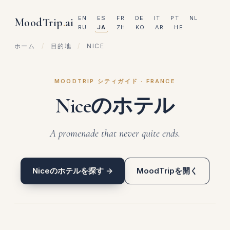
EN
ES
FR
DE
IT
PT
NL
MoodTrip
.
ai
RU
JA
ZH
KO
AR
HE
ホーム
/
目的地
/
NICE
MOODTRIP シティガイド · FRANCE
Niceのホテル
A promenade that never quite ends.
Niceのホテルを探す →
MoodTripを開く