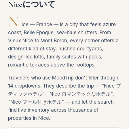
Niceについて
N
ice — France — is a city that feels azure
coast, Belle Époque, sea-blue shutters. From
Vieux Nice to Mont Boron, every corner offers a
different kind of stay: hushed courtyards,
design-led lofts, family suites with pools,
romantic terraces above the rooftops.
Travelers who use MoodTrip don't filter through
14 dropdowns. They describe the trip — "Nice ブ
ティックホテル", "Nice ロマンチックなホテル",
"Nice プール付きホテル" — and let the search
find live inventory across thousands of
properties in Nice.