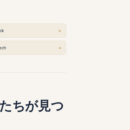
rk
→
ech
→
たちが見つ