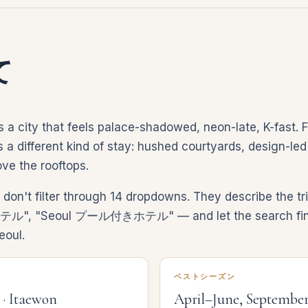
て
 a city that feels palace-shadowed, neon-late, K-fast
a different kind of stay: hushed courtyards, design-led l
ve the rooftops.
p don't filter through 14 dropdowns. They describe 
 "Seoul プール付きホテル" — and let the search find li
eoul.
ベストシーズン
· Itaewon
April–June, Septemb