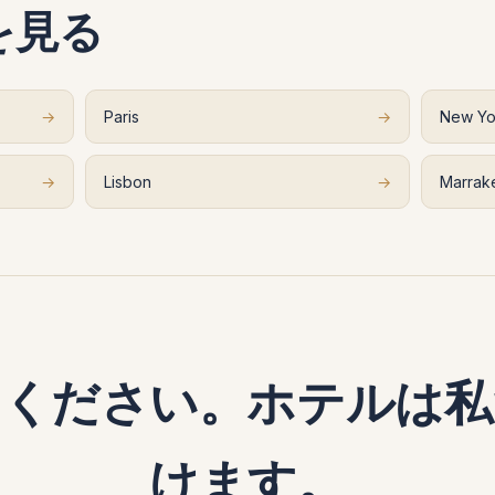
を見る
→
Paris
→
New Yo
→
Lisbon
→
Marrak
てください。ホテルは私
けます。