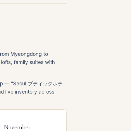
. From Myeongdong to
ofts, family suites with
the trip — "Seoul ブティックホテ
ve inventory across
er–November