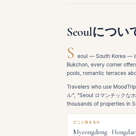
Seoulについ
S
eoul — South Korea — is
Bukchon, every corner offers 
pools, romantic terraces abo
Travelers who use MoodTri
ル", "Seoul ロマンチックなホテル",
thousands of properties in S
どこに泊まるか
Myeongdong · Hongdae 