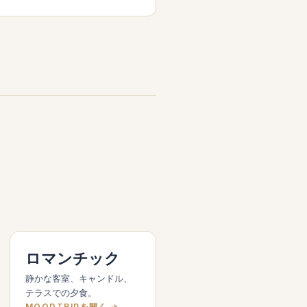
ロマンチック
静かな客室、キャンドル、
テラスでの夕食。
MOODTRIPを開く →