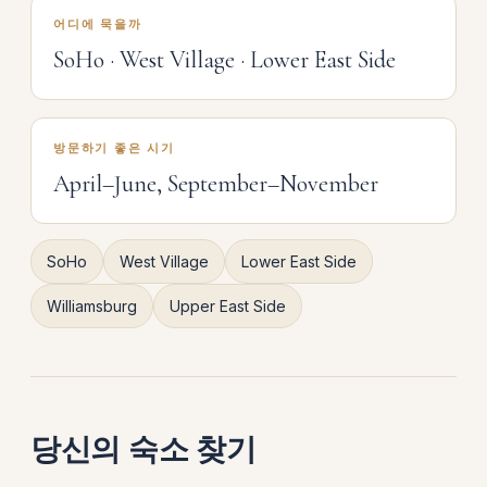
어디에 묵을까
SoHo · West Village · Lower East Side
방문하기 좋은 시기
April–June, September–November
SoHo
West Village
Lower East Side
Williamsburg
Upper East Side
당신의 숙소 찾기