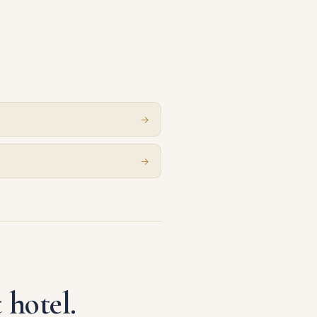
n
→
→
 hotel.