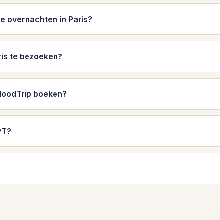
te overnachten in Paris?
aris te bezoeken?
a MoodTrip boeken?
PT?