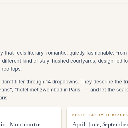
y that feels literary, romantic, quietly fashionable. Fro
 different kind of stay: hushed courtyards, design-led lof
 rooftops.
on't filter through 14 dropdowns. They describe the tri
 Paris", "hotel met zwembad in Paris" — and let the searc
ris.
BESTE TIJD OM TE BEZOE
ain · Montmartre
April–June, Septembe