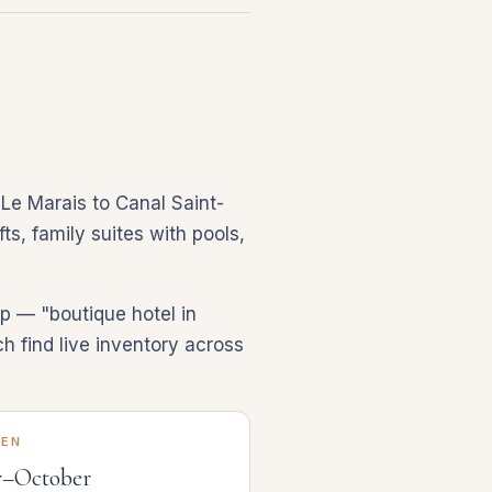
m Le Marais to Canal Saint-
ts, family suites with pools,
p — "boutique hotel in
h find live inventory across
KEN
r–October