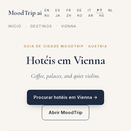
EN
ES
FR
DE
IT
PT
NL
MoodTrip
.
ai
RU
JA
ZH
KO
AR
HE
INÍCIO
/
DESTINOS
/
VIENNA
GUIA DE CIDADE MOODTRIP · AUSTRIA
Hotéis em Vienna
Coffee, palaces, and quiet violins.
Procurar hotéis em Vienna →
Abrir MoodTrip