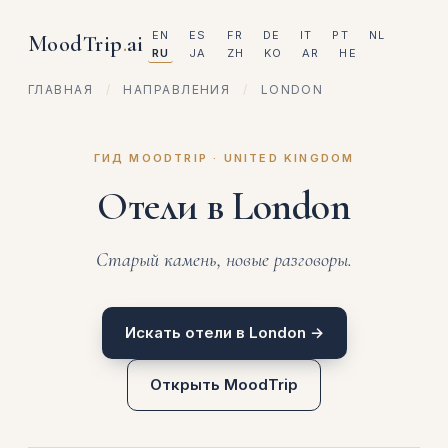
EN
ES
FR
DE
IT
PT
NL
MoodTrip
.
ai
RU
JA
ZH
KO
AR
HE
ГЛАВНАЯ
/
НАПРАВЛЕНИЯ
/
LONDON
ГИД MOODTRIP · UNITED KINGDOM
Отели в London
Старый камень, новые разговоры.
Искать отели в London →
Открыть MoodTrip