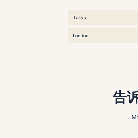
Tokyo
London
告
M