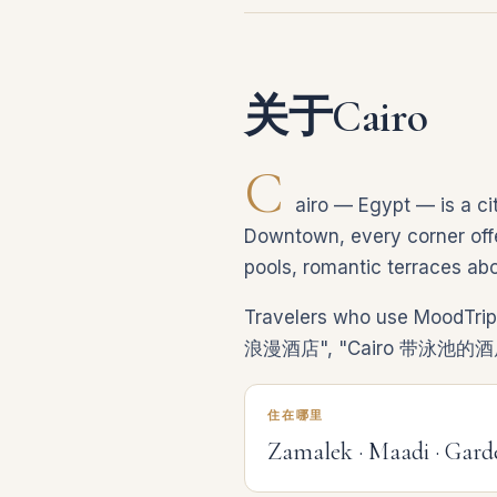
关于Cairo
C
airo — Egypt — is a c
Downtown, every corner offer
pools, romantic terraces abo
Travelers who use MoodTrip 
浪漫酒店", "Cairo 带泳池的酒店" — an
住在哪里
Zamalek · Maadi · Gard