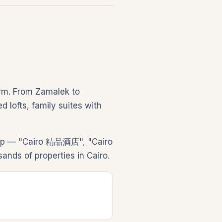
arm. From Zamalek to
 lofts, family suites with
trip — "Cairo 精品酒店", "Cairo
ds of properties in Cairo.