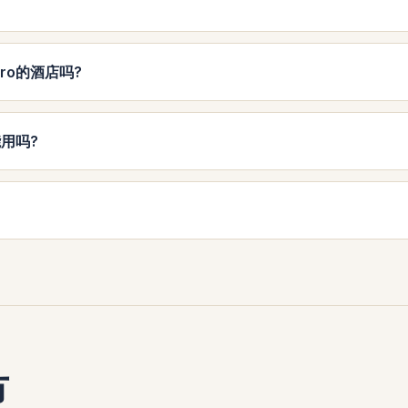
iro的酒店吗?
里能用吗?
市