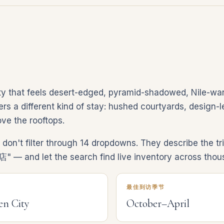
ity that feels desert-edged, pyramid-shadowed, Nile-w
s a different kind of stay: hushed courtyards, design-led
ve the rooftops.
don't filter through 14 dropdowns. They describe the 
d let the search find live inventory across thousan
最佳到访季节
en City
October–April