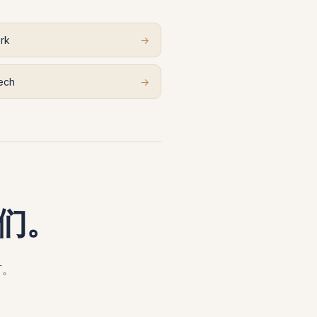
rk
→
ech
→
们。
订。