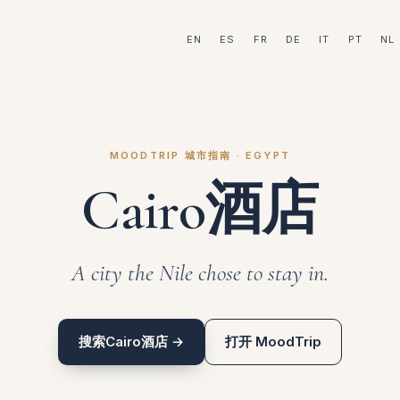
EN
ES
FR
DE
IT
PT
NL
MOODTRIP 城市指南 · EGYPT
Cairo酒店
A city the Nile chose to stay in.
搜索Cairo酒店 →
打开 MoodTrip