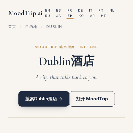
EN
ES
FR
DE
IT
PT
NL
MoodTrip
.
ai
RU
JA
ZH
KO
AR
HE
首页
/
目的地
/
DUBLIN
MOODTRIP 城市指南 · IRELAND
Dublin酒店
A city that talks back to you.
搜索Dublin酒店 →
打开 MoodTrip