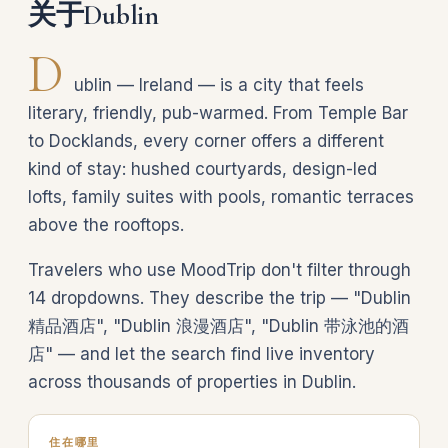
关于Dublin
D
ublin — Ireland — is a city that feels
literary, friendly, pub-warmed. From Temple Bar
to Docklands, every corner offers a different
kind of stay: hushed courtyards, design-led
lofts, family suites with pools, romantic terraces
above the rooftops.
Travelers who use MoodTrip don't filter through
14 dropdowns. They describe the trip — "Dublin
精品酒店", "Dublin 浪漫酒店", "Dublin 带泳池的酒
店" — and let the search find live inventory
across thousands of properties in Dublin.
住在哪里