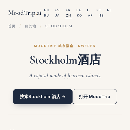
EN
ES
FR
DE
IT
PT
NL
MoodTrip
.
ai
RU
JA
ZH
KO
AR
HE
首页
/
目的地
/
STOCKHOLM
MOODTRIP 城市指南 · SWEDEN
Stockholm酒店
A capital made of fourteen islands.
搜索Stockholm酒店 →
打开 MoodTrip