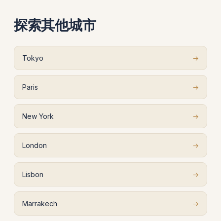
探索其他城市
Tokyo
→
Paris
→
New York
→
London
→
Lisbon
→
Marrakech
→