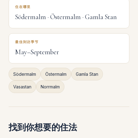
住在哪里
Södermalm · Östermalm · Gamla Stan
最佳到访季节
May–September
Södermalm
Östermalm
Gamla Stan
Vasastan
Norrmalm
找到你想要的住法