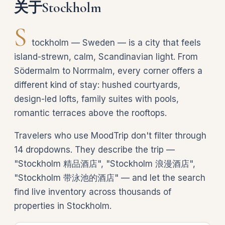
关于Stockholm
S
tockholm — Sweden — is a city that feels
island-strewn, calm, Scandinavian light. From
Södermalm to Norrmalm, every corner offers a
different kind of stay: hushed courtyards,
design-led lofts, family suites with pools,
romantic terraces above the rooftops.
Travelers who use MoodTrip don't filter through
14 dropdowns. They describe the trip —
"Stockholm 精品酒店", "Stockholm 浪漫酒店",
"Stockholm 带泳池的酒店" — and let the search
find live inventory across thousands of
properties in Stockholm.