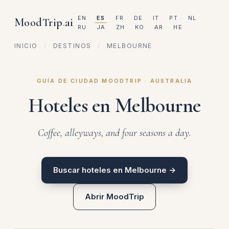
EN
ES
FR
DE
IT
PT
NL
MoodTrip
.
ai
RU
JA
ZH
KO
AR
HE
INICIO
/
DESTINOS
/
MELBOURNE
GUÍA DE CIUDAD MOODTRIP · AUSTRALIA
Hoteles en Melbourne
Coffee, alleyways, and four seasons a day.
Buscar hoteles en Melbourne →
Abrir MoodTrip