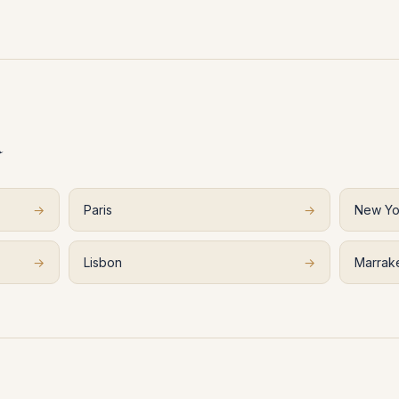
а
→
Paris
→
New Yo
→
Lisbon
→
Marrak