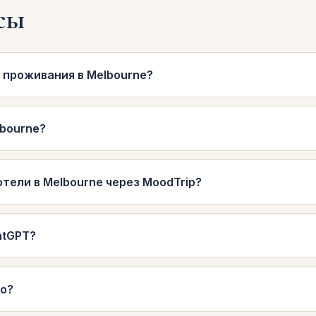
сы
 проживания в Melbourne?
lbourne?
тели в Melbourne через MoodTrip?
atGPT?
то?