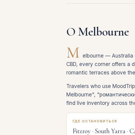
О Melbourne
M
elbourne — Australia 
CBD, every corner offers a di
romantic terraces above the
Travelers who use MoodTrip 
Melbourne", "романтически
find live inventory across t
ГДЕ ОСТАНОВИТЬСЯ
Fitzroy · South Yarra · C