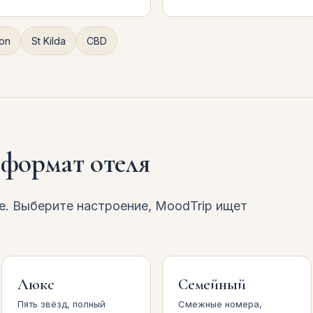
ton
St Kilda
CBD
 формат отеля
. Выберите настроение, MoodTrip ищет
Люкс
Семейный
Пять звёзд, полный
Смежные номера,