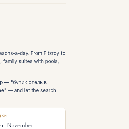
easons-a-day. From Fitzroy to
, family suites with pools,
rip — "бутик отель в
e" — and let the search
ДКИ
er–November