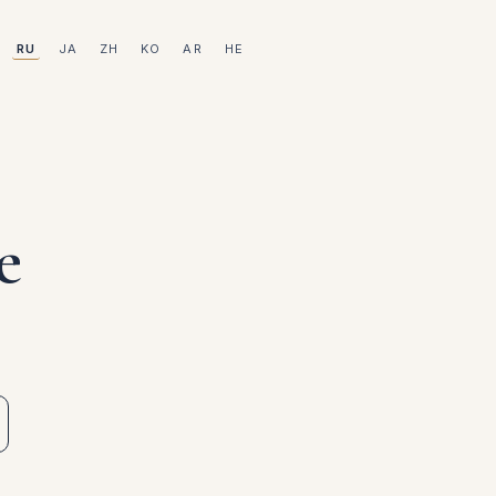
RU
JA
ZH
KO
AR
HE
e