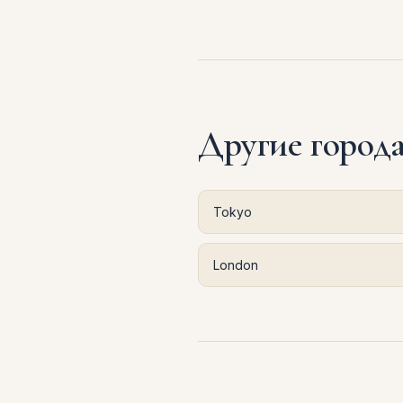
Другие город
Tokyo
London