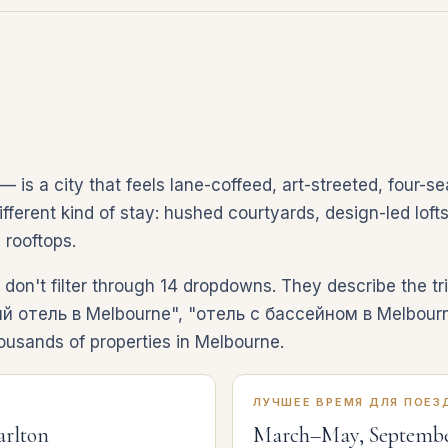
— is a city that feels lane-coffeed, art-streeted, four-s
fferent kind of stay: hushed courtyards, design-led lofts
 rooftops.
don't filter through 14 dropdowns. They describe the t
й отель в Melbourne", "отель с бассейном в Melbourn
housands of properties in Melbourne.
ЛУЧШЕЕ ВРЕМЯ ДЛЯ ПОЕЗ
arlton
March–May, Septemb