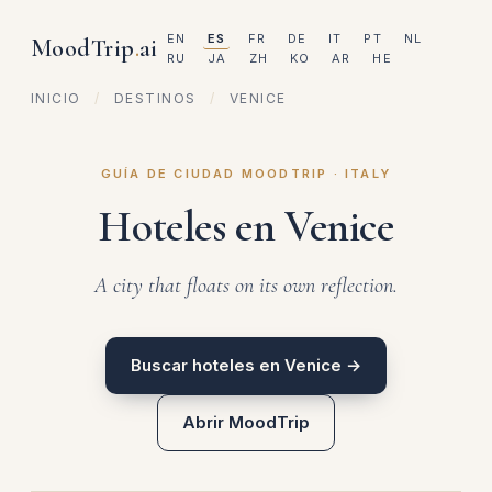
EN
ES
FR
DE
IT
PT
NL
MoodTrip
.
ai
RU
JA
ZH
KO
AR
HE
INICIO
/
DESTINOS
/
VENICE
GUÍA DE CIUDAD MOODTRIP · ITALY
Hoteles en Venice
A city that floats on its own reflection.
Buscar hoteles en Venice →
Abrir MoodTrip