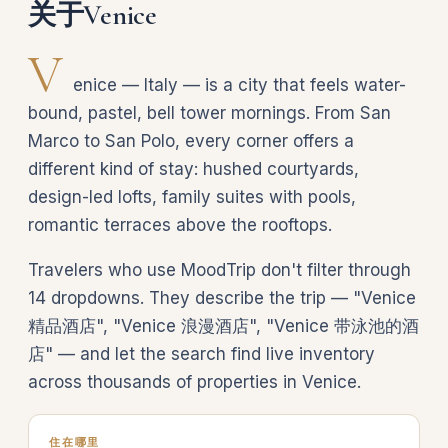
关于Venice
V
enice — Italy — is a city that feels water-
bound, pastel, bell tower mornings. From San
Marco to San Polo, every corner offers a
different kind of stay: hushed courtyards,
design-led lofts, family suites with pools,
romantic terraces above the rooftops.
Travelers who use MoodTrip don't filter through
14 dropdowns. They describe the trip — "Venice
精品酒店", "Venice 浪漫酒店", "Venice 带泳池的酒
店" — and let the search find live inventory
across thousands of properties in Venice.
住在哪里