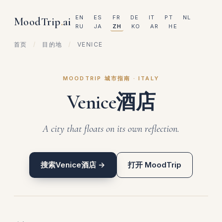
EN
ES
FR
DE
IT
PT
NL
MoodTrip
.
ai
RU
JA
ZH
KO
AR
HE
首页
/
目的地
/
VENICE
MOODTRIP 城市指南 · ITALY
Venice酒店
A city that floats on its own reflection.
搜索Venice酒店 →
打开 MoodTrip