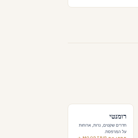
רומנטי
חדרים שקטים, נרות, ארוחות
על המרפסת.
פתחו את MOODTRIP →