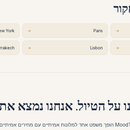
קור
ew York
→
Paris
→
rrakech
→
Lisbon
→
ו על הטיול. אנחנו נמצא את 
MoodTrip הופך משפט אחד למלונות אמיתיים עם מחירים אמיתיי