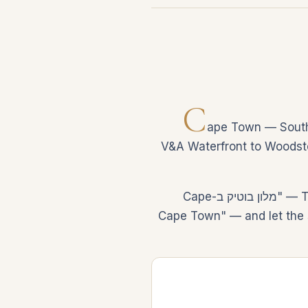
C
ape Town — South 
V&A Waterfront to Woodstoc
Travelers who use MoodTrip don't filter through 14 dropdowns. They describe the trip — "מלון בוטיק ב-Cape
Cape Town" — and let the search find live invento