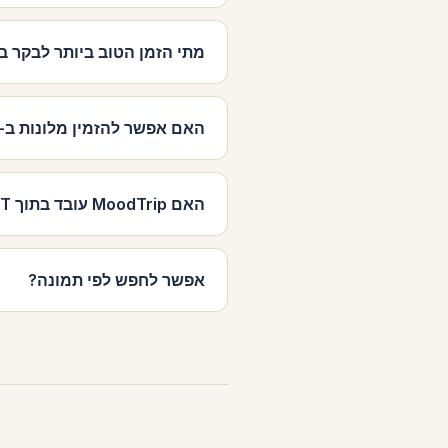
מתי הזמן הטוב ביותר לבקר ב-Cape Town
האם אפשר להזמין מלונות ב-Cape Town דרך MoodTrip?
האם MoodTrip עובד בתוך ChatGPT?
אפשר לחפש לפי תמונה?