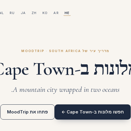
NL
RU
JA
ZH
KO
AR
HE
מדריך עיר של MOODTRIP · SOUTH AFRICA
נות ב-Cape Town
A mountain city wrapped in two oceans.
חפשו מלונות ב-Cape Town ←
פתחו את MoodTrip