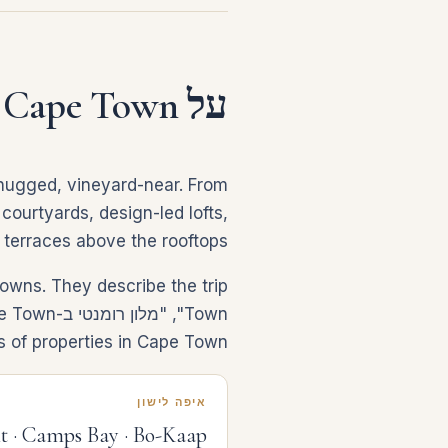
על Cape Town
-hugged, vineyard-near. From
courtyards, design-led lofts,
 terraces above the rooftops.
 of properties in Cape Town.
איפה לישון
 · Camps Bay · Bo-Kaap