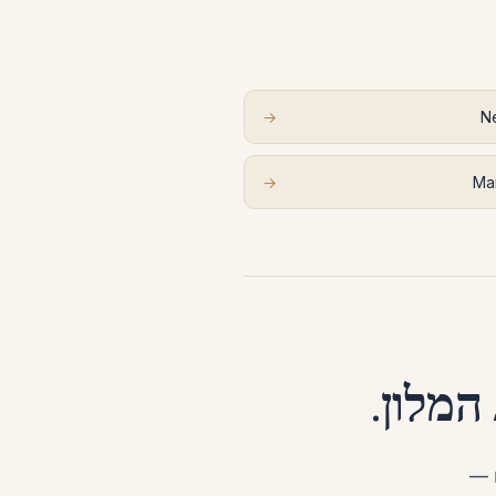
→
N
→
Ma
המלון.
ם —