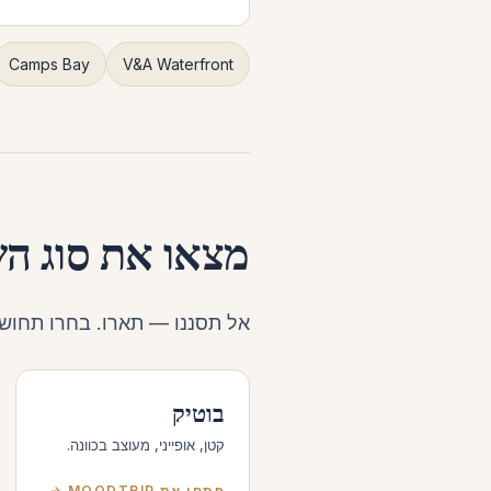
Camps Bay
V&A Waterfront
מצאו את סוג ה
אל תסננו — תארו. בחרו תחושה, ו-MoodTrip יחפש במ
בוטיק
קטן, אופייני, מעוצב בכוונה.
פתחו את MOODTRIP →