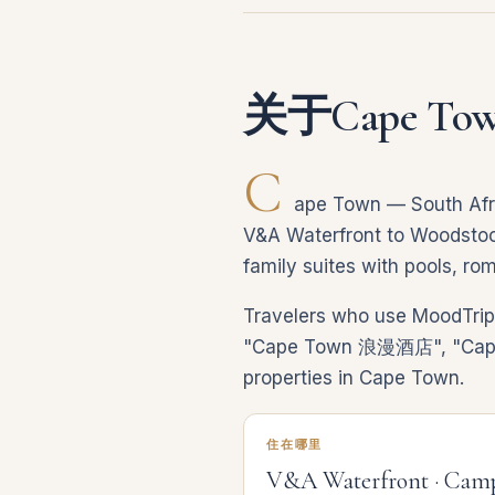
关于Cape To
C
ape Town — South Afri
V&A Waterfront to Woodstock,
family suites with pools, ro
Travelers who use MoodTrip
"Cape Town 浪漫酒店", "Cape 
properties in Cape Town.
住在哪里
V&A Waterfront · Camp