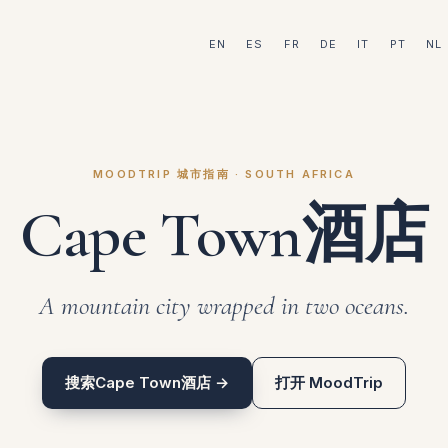
EN
ES
FR
DE
IT
PT
NL
MOODTRIP 城市指南 · SOUTH AFRICA
Cape Town酒店
A mountain city wrapped in two oceans.
搜索Cape Town酒店 →
打开 MoodTrip