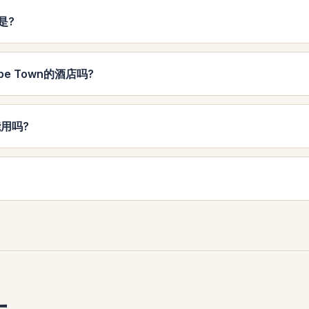
是?
pe Town的酒店吗?
里能用吗?