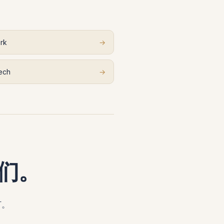
rk
→
ech
→
们。
订。