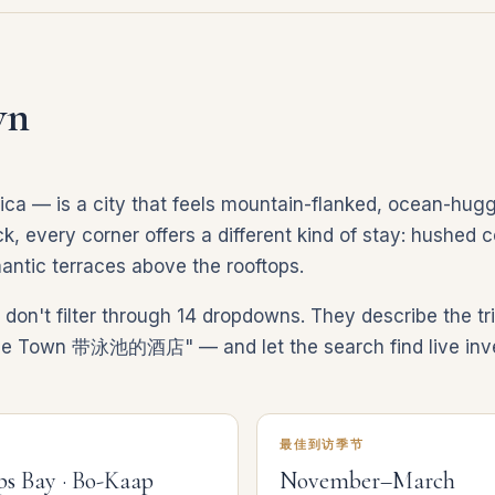
wn
ca — is a city that feels mountain-flanked, ocean-hugg
 every corner offers a different kind of stay: hushed co
mantic terraces above the rooftops.
 don't filter through 14 dropdowns. They describe th
Town 带泳池的酒店" — and let the search find live inven
最佳到访季节
s Bay · Bo-Kaap
November–March