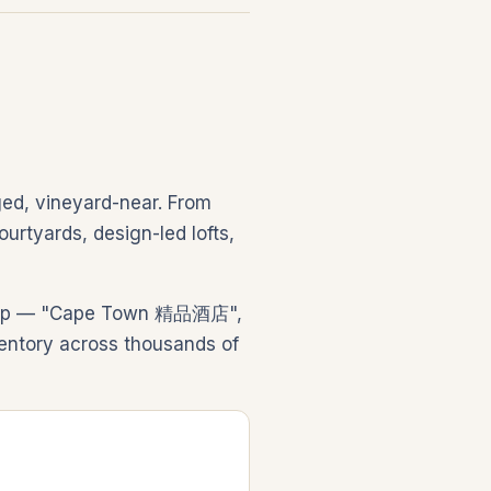
ed, vineyard-near. From
urtyards, design-led lofts,
e trip — "Cape Town 精品酒店",
tory across thousands of