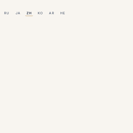
RU
JA
ZH
KO
AR
HE