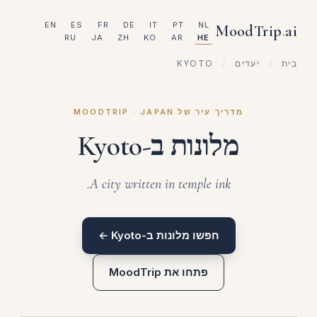
EN
ES
FR
DE
IT
PT
NL
MoodTrip
.
ai
RU
JA
ZH
KO
AR
HE
בית
/
יעדים
/
KYOTO
מדריך עיר של MOODTRIP · JAPAN
מלונות ב-Kyoto
A city written in temple ink.
חפשו מלונות ב-Kyoto ←
פתחו את MoodTrip