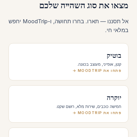
מצאו את סוג השהייה שלכם
אל תסננו — תארו. בחרו תחושה, ו-MoodTrip יחפש
במלאי חי.
בוטיק
קטן, אופייני, מעוצב בכוונה.
פתחו את MOODTRIP →
יוקרה
חמישה כוכבים, שירות מלא, רושם שקט.
פתחו את MOODTRIP →