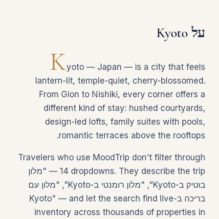
על Kyoto
K
yoto — Japan — is a city that feels
lantern-lit, temple-quiet, cherry-blossomed.
From Gion to Nishiki, every corner offers a
different kind of stay: hushed courtyards,
design-led lofts, family suites with pools,
romantic terraces above the rooftops.
Travelers who use MoodTrip don't filter through
14 dropdowns. They describe the trip — "מלון
בוטיק ב-Kyoto", "מלון רומנטי ב-Kyoto", "מלון עם
בריכה ב-Kyoto" — and let the search find live
inventory across thousands of properties in