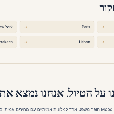
קור
ew York
→
Paris
→
rrakech
→
Lisbon
→
ו על הטיול. אנחנו נמצא את 
MoodTrip הופך משפט אחד למלונות אמיתיים עם מחירים אמיתיי