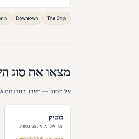
lin
Downtown
The Strip
מצאו את סוג ה
אל תסננו — תארו. בחרו תחושה, ו-MoodTrip יחפש במ
בוטיק
קטן, אופייני, מעוצב בכוונה.
פתחו את MOODTRIP →