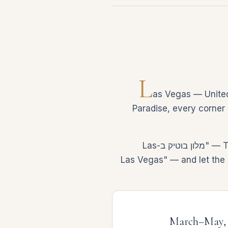
L
as Vegas — United 
Paradise, every corner o
Travelers who use MoodTrip don't filter through 14 dropdowns. They describe the trip — "מלון בוטיק ב-Las
Las Vegas" — and let the search find live invento
March–May,