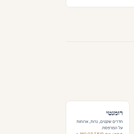
רומנטי
חדרים שקטים, נרות, ארוחות
על המרפסת.
פתחו את MOODTRIP →