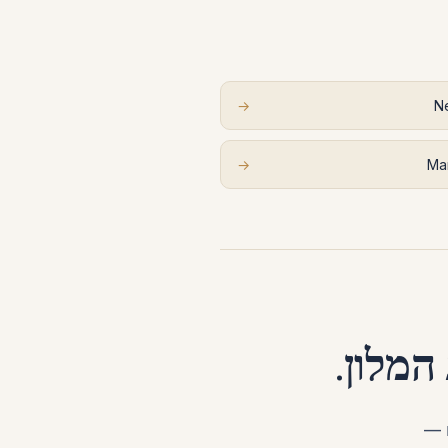
→
N
→
Ma
המלון.
ם —