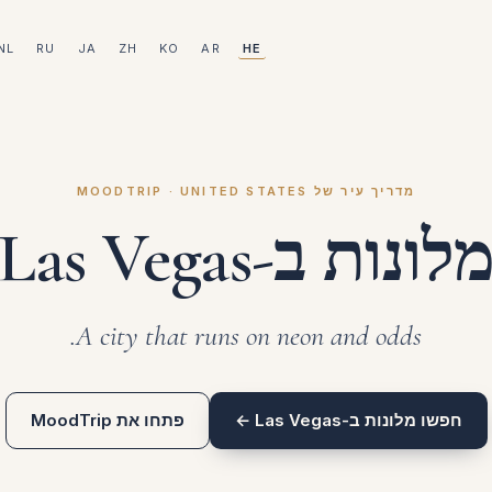
NL
RU
JA
ZH
KO
AR
HE
מדריך עיר של MOODTRIP · UNITED STATES
לונות ב-Las Vegas
A city that runs on neon and odds.
חפשו מלונות ב-Las Vegas ←
פתחו את MoodTrip