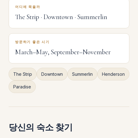
어디에 묵을까
The Strip · Downtown · Summerlin
방문하기 좋은 시기
March–May, September–November
The Strip
Downtown
Summerlin
Henderson
Paradise
당신의 숙소 찾기