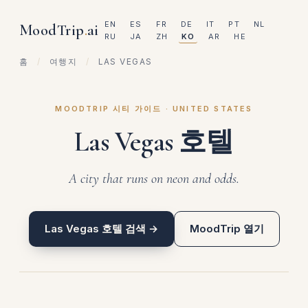
EN
ES
FR
DE
IT
PT
NL
MoodTrip
.
ai
RU
JA
ZH
KO
AR
HE
홈
/
여행지
/
LAS VEGAS
MOODTRIP 시티 가이드 · UNITED STATES
Las Vegas 호텔
A city that runs on neon and odds.
Las Vegas 호텔 검색 →
MoodTrip 열기