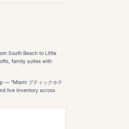
rom South Beach to Little
ofts, family suites with
the trip — "Miami ブティックホテ
ive inventory across