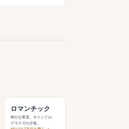
ロマンチック
静かな客室、キャンドル、
テラスでの夕食。
MOODTRIPを開く →