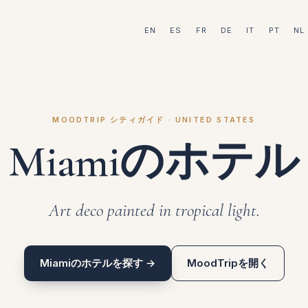
EN
ES
FR
DE
IT
PT
NL
MOODTRIP シティガイド · UNITED STATES
Miamiのホテル
Art deco painted in tropical light.
Miamiのホテルを探す →
MoodTripを開く