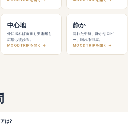
中心地
静か
外に出れば食事も美術館も
隠れた中庭、静かなロビ
広場も徒歩圏。
ー、眠れる部屋。
MOODTRIPを開く →
MOODTRIPを開く →
問
リアは?