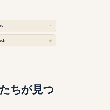
rk
→
ech
→
たちが見つ