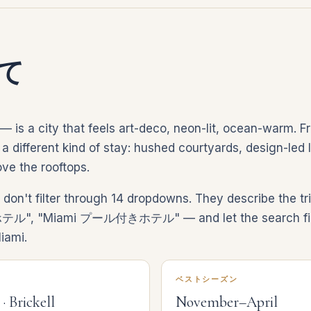
いて
— is a city that feels art-deco, neon-lit, ocean-warm. F
a different kind of stay: hushed courtyards, design-led l
ve the rooftops.
p don't filter through 14 dropdowns. They describe 
 "Miami プール付きホテル" — and let the search find l
iami.
ベストシーズン
 Brickell
November–April