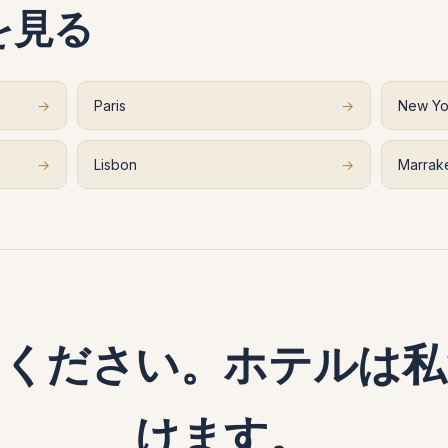
を見る
→
Paris
→
New Yo
→
Lisbon
→
Marrak
てください。ホテルは私
けます。