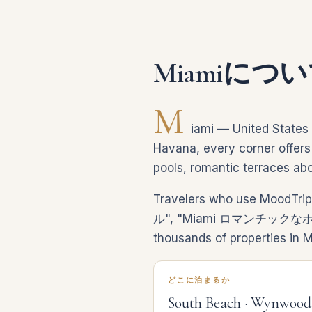
Miamiにつ
M
iami — United States 
Havana, every corner offers 
pools, romantic terraces abo
Travelers who use MoodTri
ル", "Miami ロマンチックなホテル",
thousands of properties in M
どこに泊まるか
South Beach · Wynwood ·