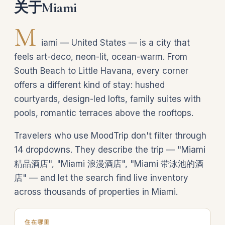
关于Miami
M
iami — United States — is a city that
feels art-deco, neon-lit, ocean-warm. From
South Beach to Little Havana, every corner
offers a different kind of stay: hushed
courtyards, design-led lofts, family suites with
pools, romantic terraces above the rooftops.
Travelers who use MoodTrip don't filter through
14 dropdowns. They describe the trip — "Miami
精品酒店", "Miami 浪漫酒店", "Miami 带泳池的酒
店" — and let the search find live inventory
across thousands of properties in Miami.
住在哪里