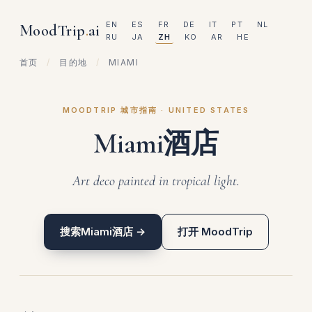
EN
ES
FR
DE
IT
PT
NL
MoodTrip
.
ai
RU
JA
ZH
KO
AR
HE
首页
/
目的地
/
MIAMI
MOODTRIP 城市指南 · UNITED STATES
Miami酒店
Art deco painted in tropical light.
搜索Miami酒店 →
打开 MoodTrip