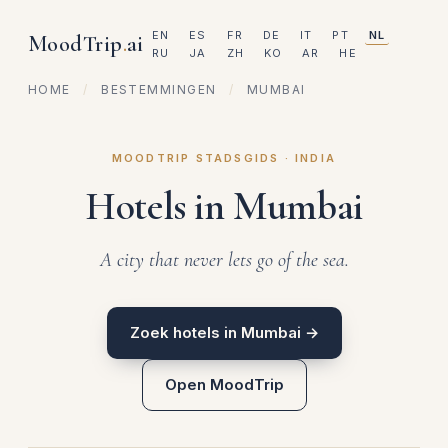
EN
ES
FR
DE
IT
PT
NL
MoodTrip
.
ai
RU
JA
ZH
KO
AR
HE
HOME
/
BESTEMMINGEN
/
MUMBAI
MOODTRIP STADSGIDS · INDIA
Hotels in Mumbai
A city that never lets go of the sea.
Zoek hotels in Mumbai →
Open MoodTrip