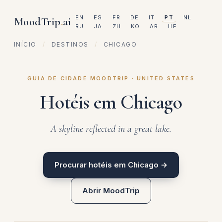
EN
ES
FR
DE
IT
PT
NL
MoodTrip
.
ai
RU
JA
ZH
KO
AR
HE
INÍCIO
/
DESTINOS
/
CHICAGO
GUIA DE CIDADE MOODTRIP · UNITED STATES
Hotéis em Chicago
A skyline reflected in a great lake.
Procurar hotéis em Chicago →
Abrir MoodTrip