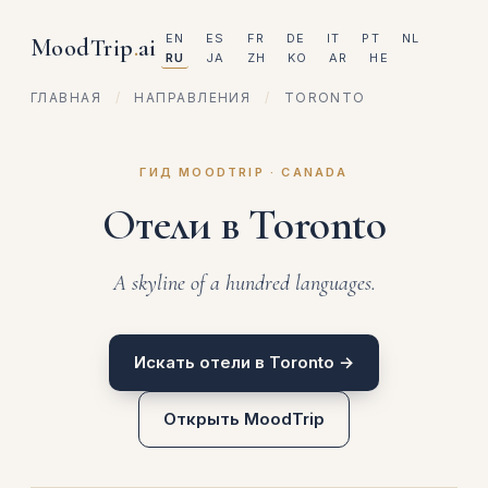
EN
ES
FR
DE
IT
PT
NL
MoodTrip
.
ai
RU
JA
ZH
KO
AR
HE
ГЛАВНАЯ
/
НАПРАВЛЕНИЯ
/
TORONTO
ГИД MOODTRIP · CANADA
Отели в Toronto
A skyline of a hundred languages.
Искать отели в Toronto →
Открыть MoodTrip