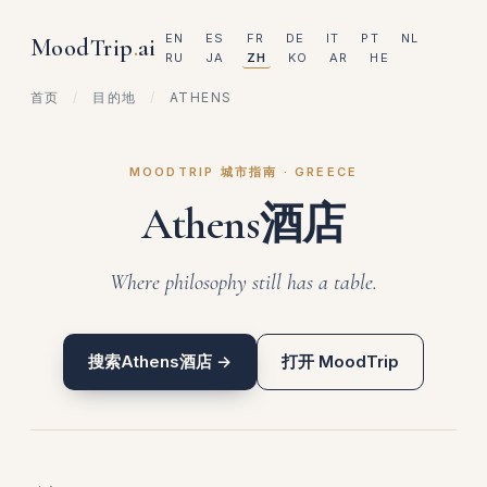
EN
ES
FR
DE
IT
PT
NL
MoodTrip
.
ai
RU
JA
ZH
KO
AR
HE
首页
/
目的地
/
ATHENS
MOODTRIP 城市指南 · GREECE
Athens酒店
Where philosophy still has a table.
搜索Athens酒店 →
打开 MoodTrip