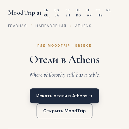
EN
ES
FR
DE
IT
PT
NL
MoodTrip
.
ai
RU
JA
ZH
KO
AR
HE
ГЛАВНАЯ
/
НАПРАВЛЕНИЯ
/
ATHENS
ГИД MOODTRIP · GREECE
Отели в Athens
Where philosophy still has a table.
Искать отели в Athens →
Открыть MoodTrip