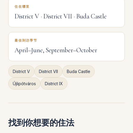
住在哪里
District V · District VII · Buda Castle
最佳到访季节
April–June, September–October
District V
District VII
Buda Castle
Újlipótváros
District IX
找到你想要的住法