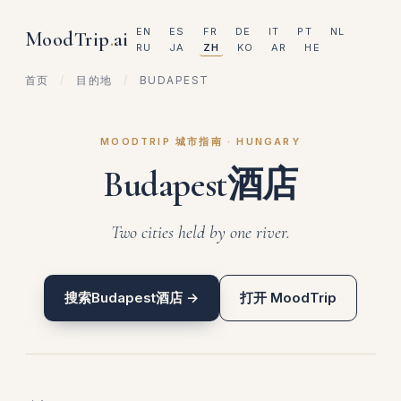
EN
ES
FR
DE
IT
PT
NL
MoodTrip
.
ai
RU
JA
ZH
KO
AR
HE
首页
/
目的地
/
BUDAPEST
MOODTRIP 城市指南 · HUNGARY
Budapest酒店
Two cities held by one river.
搜索Budapest酒店 →
打开 MoodTrip