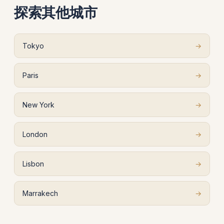
探索其他城市
Tokyo
→
Paris
→
New York
→
London
→
Lisbon
→
Marrakech
→