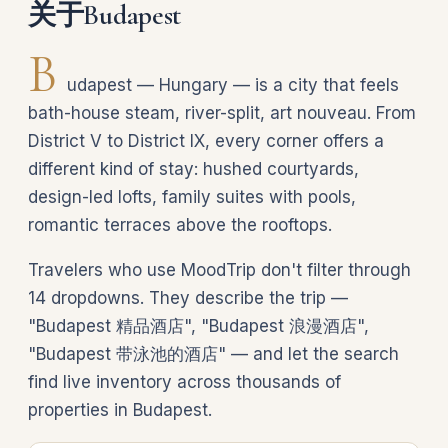
关于Budapest
B
udapest — Hungary — is a city that feels
bath-house steam, river-split, art nouveau. From
District V to District IX, every corner offers a
different kind of stay: hushed courtyards,
design-led lofts, family suites with pools,
romantic terraces above the rooftops.
Travelers who use MoodTrip don't filter through
14 dropdowns. They describe the trip —
"Budapest 精品酒店", "Budapest 浪漫酒店",
"Budapest 带泳池的酒店" — and let the search
find live inventory across thousands of
properties in Budapest.