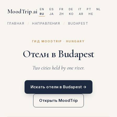
EN
ES
FR
DE
IT
PT
NL
MoodTrip
.
ai
RU
JA
ZH
KO
AR
HE
ГЛАВНАЯ
/
НАПРАВЛЕНИЯ
/
BUDAPEST
ГИД MOODTRIP · HUNGARY
Отели в Budapest
Two cities held by one river.
Искать отели в Budapest →
Открыть MoodTrip