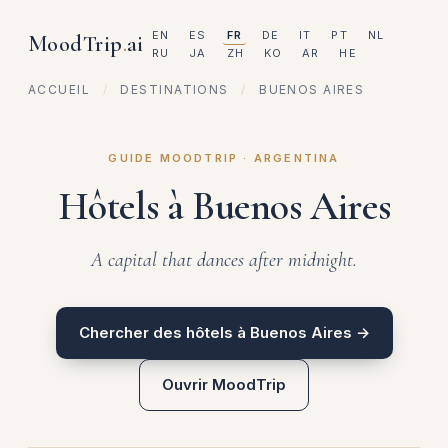
EN
ES
FR
DE
IT
PT
NL
MoodTrip
.
ai
RU
JA
ZH
KO
AR
HE
ACCUEIL
/
DESTINATIONS
/
BUENOS AIRES
GUIDE MOODTRIP · ARGENTINA
Hôtels à Buenos Aires
A capital that dances after midnight.
Chercher des hôtels à Buenos Aires →
Ouvrir MoodTrip