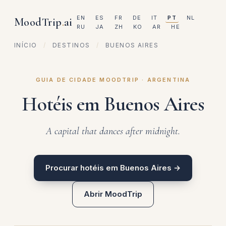
EN
ES
FR
DE
IT
PT
NL
MoodTrip
.
ai
RU
JA
ZH
KO
AR
HE
INÍCIO
/
DESTINOS
/
BUENOS AIRES
GUIA DE CIDADE MOODTRIP · ARGENTINA
Hotéis em Buenos Aires
A capital that dances after midnight.
Procurar hotéis em Buenos Aires →
Abrir MoodTrip