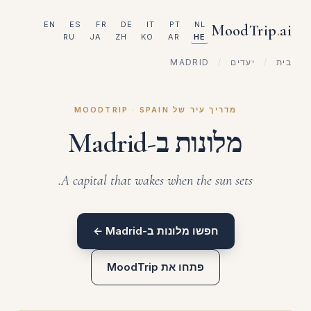
EN
ES
FR
DE
IT
PT
NL
MoodTrip
.
ai
RU
JA
ZH
KO
AR
HE
בית
/
יעדים
/
MADRID
מדריך עיר של MOODTRIP · SPAIN
מלונות ב-Madrid
A capital that wakes when the sun sets.
חפשו מלונות ב-Madrid ←
פתחו את MoodTrip