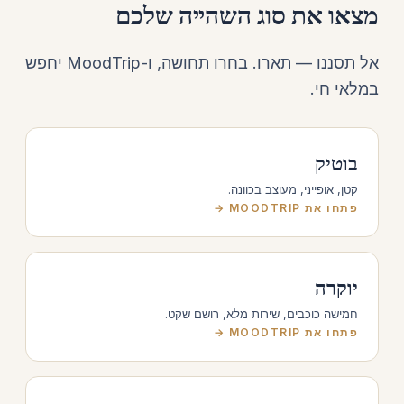
מצאו את סוג השהייה שלכם
אל תסננו — תארו. בחרו תחושה, ו-MoodTrip יחפש
במלאי חי.
בוטיק
קטן, אופייני, מעוצב בכוונה.
פתחו את MOODTRIP →
יוקרה
חמישה כוכבים, שירות מלא, רושם שקט.
פתחו את MOODTRIP →