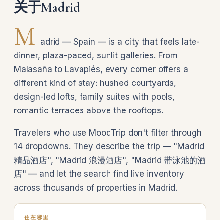
关于Madrid
M
adrid — Spain — is a city that feels late-
dinner, plaza-paced, sunlit galleries. From
Malasaña to Lavapiés, every corner offers a
different kind of stay: hushed courtyards,
design-led lofts, family suites with pools,
romantic terraces above the rooftops.
Travelers who use MoodTrip don't filter through
14 dropdowns. They describe the trip — "Madrid
精品酒店", "Madrid 浪漫酒店", "Madrid 带泳池的酒
店" — and let the search find live inventory
across thousands of properties in Madrid.
住在哪里