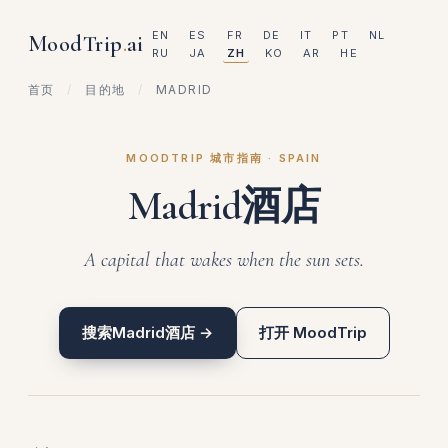
EN
ES
FR
DE
IT
PT
NL
MoodTrip
.
ai
RU
JA
ZH
KO
AR
HE
首页
/
目的地
/
MADRID
MOODTRIP 城市指南 · SPAIN
Madrid酒店
A capital that wakes when the sun sets.
搜索Madrid酒店 →
打开 MoodTrip