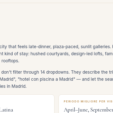
ity that feels late-dinner, plaza-paced, sunlit gallerie
nt kind of stay: hushed courtyards, design-led lofts, fami
 rooftops.
don't filter through 14 dropdowns. They describe the tr
Madrid", "hotel con piscina a Madrid" — and let the sear
es in Madrid.
PERIODO MIGLIORE PER VIS
Latina
April–June, Septembe