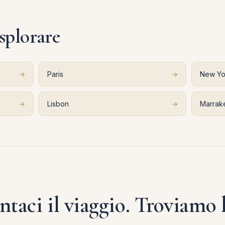
esplorare
→
Paris
→
New Yo
→
Lisbon
→
Marrak
taci il viaggio. Troviamo l