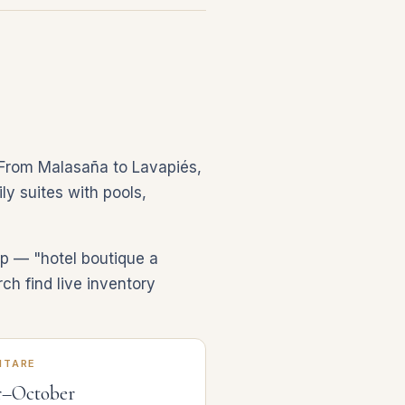
s. From Malasaña to Lavapiés,
ly suites with pools,
ip — "hotel boutique a
ch find live inventory
ITARE
r–October