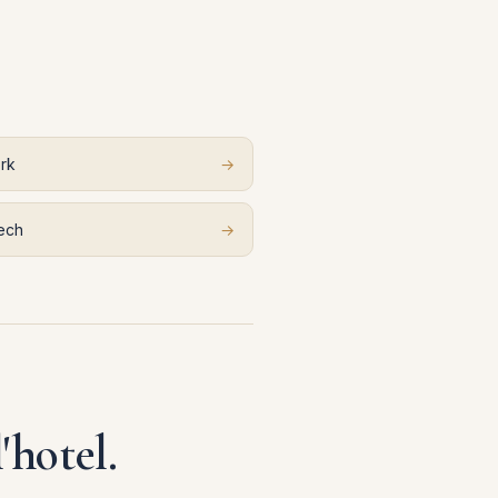
rk
→
ech
→
'hotel.