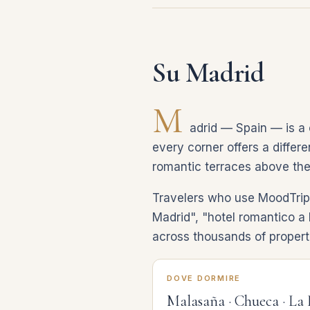
Su Madrid
M
adrid — Spain — is a c
every corner offers a differe
romantic terraces above the
Travelers who use MoodTrip 
Madrid", "hotel romantico a 
across thousands of properti
DOVE DORMIRE
Malasaña · Chueca · La 