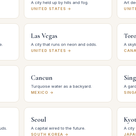
A city held up by hills and fog.
Art de
UNITED STATES →
UNIT
Las Vegas
Tor
e.
A city that runs on neon and odds.
A skyl
UNITED STATES →
CAN
Cancun
Sin
Turquoise water as a backyard.
A gard
MEXICO →
SING
Seoul
Kyo
uds.
A capital wired to the future.
A city
SOUTH KOREA →
JAPA