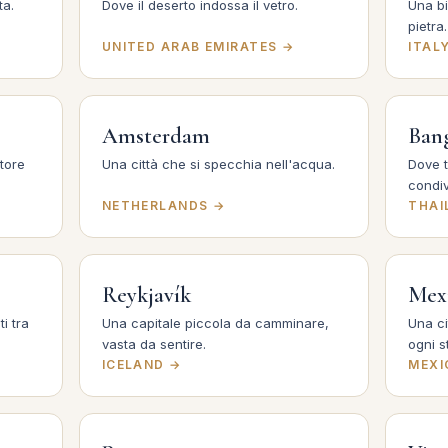
ta.
Dove il deserto indossa il vetro.
Una bi
pietra.
UNITED ARAB EMIRATES →
ITAL
Amsterdam
Ban
tore
Una città che si specchia nell'acqua.
Dove t
condi
NETHERLANDS →
THAI
Reykjavík
Mex
i tra
Una capitale piccola da camminare,
Una ci
vasta da sentire.
ogni s
ICELAND →
MEXI