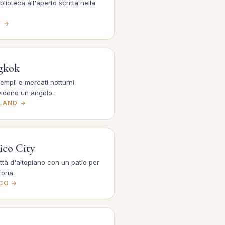
blioteca all'aperto scritta nella
Y →
gkok
empli e mercati notturni
vidono un angolo.
LAND →
ico City
ttà d'altopiano con un patio per
toria.
CO →