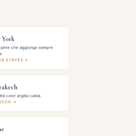
 York
kyline che aggiunge sempre
i.
ED STATES →
rakech
ttà color argilla calda.
OCCO →
me