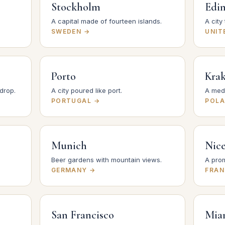
Stockholm
Edi
A capital made of fourteen islands.
A city
SWEDEN →
UNIT
Porto
Kra
drop.
A city poured like port.
A medi
PORTUGAL →
POLA
Munich
Nic
Beer gardens with mountain views.
A pro
GERMANY →
FRAN
San Francisco
Mia