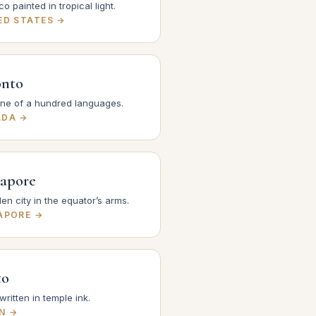
co painted in tropical light.
ED STATES →
onto
ine of a hundred languages.
ADA →
gapore
en city in the equator’s arms.
APORE →
to
 written in temple ink.
N →