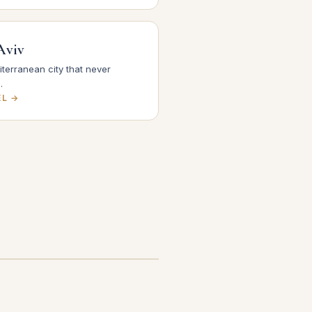
Aviv
terranean city that never
.
EL →