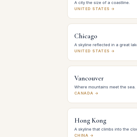
A city the size of a coastline.
UNITED STATES →
Chicago
A skyline reflected in a great lak
UNITED STATES →
Vancouver
Where mountains meet the sea.
CANADA →
Hong Kong
A skyline that climbs into the clo
CHINA →