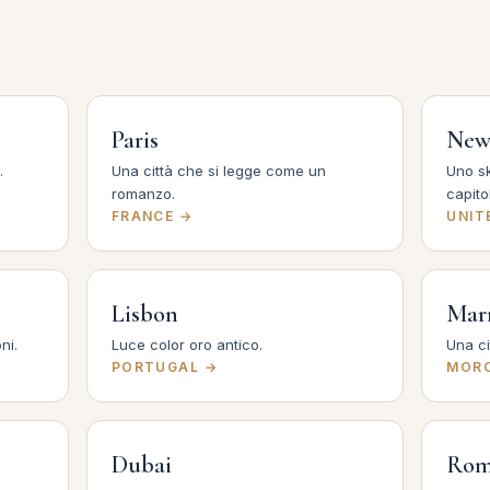
Paris
New
.
Una città che si legge come un
Uno s
romanzo.
capitol
FRANCE →
UNIT
Lisbon
Mar
ni.
Luce color oro antico.
Una ci
PORTUGAL →
MOR
Dubai
Ro