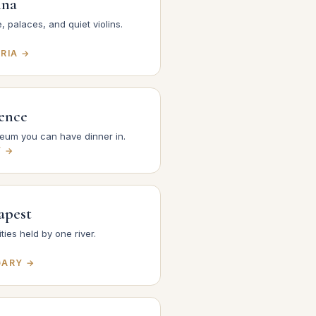
nna
, palaces, and quiet violins.
RIA →
ence
eum you can have dinner in.
Y →
apest
ties held by one river.
ARY →