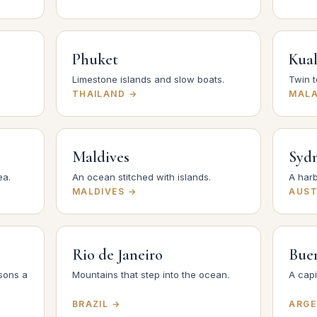
Phuket
Kua
Limestone islands and slow boats.
Twin t
THAILAND →
MALA
Maldives
Syd
ea.
An ocean stitched with islands.
A harb
MALDIVES →
AUST
Rio de Janeiro
Buen
sons a
Mountains that step into the ocean.
A capi
BRAZIL →
ARGE