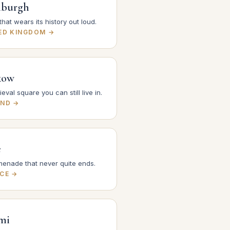
nburgh
 that wears its history out loud.
ED KINGDOM →
kow
eval square you can still live in.
ND →
e
menade that never quite ends.
CE →
mi