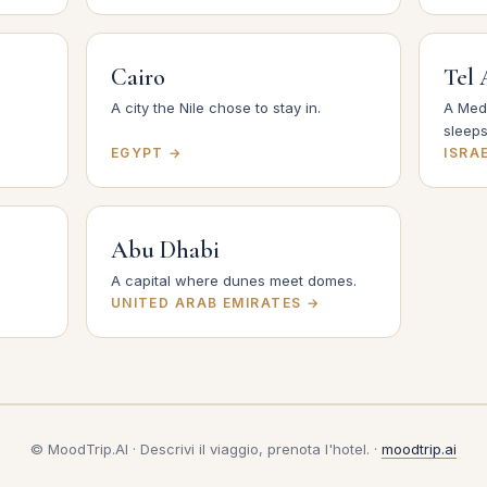
Cairo
Tel 
A city the Nile chose to stay in.
A Medi
sleeps
EGYPT →
ISRA
Abu Dhabi
A capital where dunes meet domes.
UNITED ARAB EMIRATES →
© MoodTrip.AI · Descrivi il viaggio, prenota l'hotel. ·
moodtrip.ai