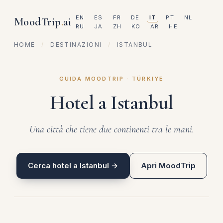
EN
ES
FR
DE
IT
PT
NL
MoodTrip
.
ai
RU
JA
ZH
KO
AR
HE
HOME
/
DESTINAZIONI
/
ISTANBUL
GUIDA MOODTRIP · TÜRKIYE
Hotel a Istanbul
Una città che tiene due continenti tra le mani.
Cerca hotel a Istanbul →
Apri MoodTrip