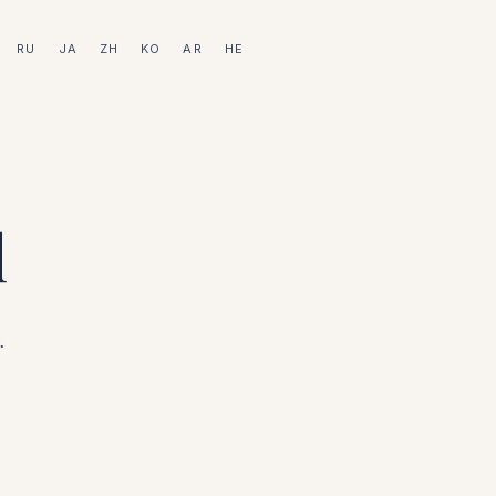
RU
JA
ZH
KO
AR
HE
l
.