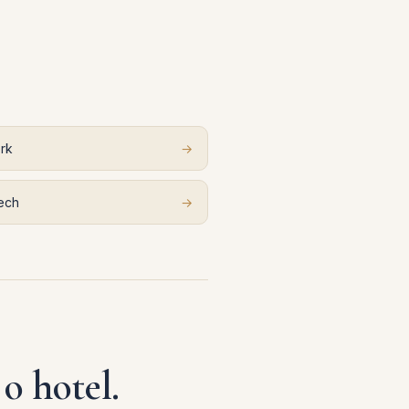
rk
→
ech
→
o hotel.