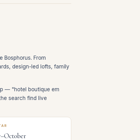
the Bosphorus. From
rds, design-led lofts, family
rip — "hotel boutique em
he search find live
TAR
r–October