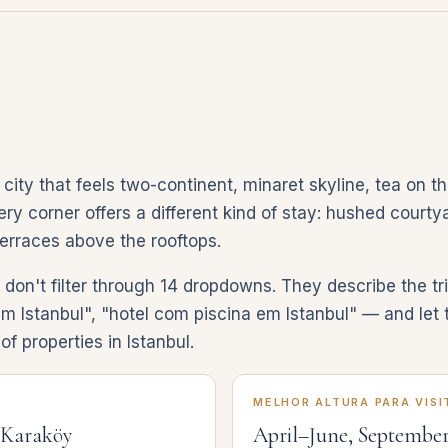
 city that feels two-continent, minaret skyline, tea on 
ry corner offers a different kind of stay: hushed courtya
terraces above the rooftops.
don't filter through 14 dropdowns. They describe the t
em Istanbul", "hotel com piscina em Istanbul" — and let t
f properties in Istanbul.
MELHOR ALTURA PARA VISI
· Karaköy
April–June, Septembe