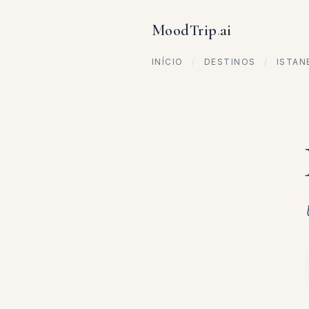
MoodTrip
.
ai
INÍCIO
/
DESTINOS
/
ISTAN