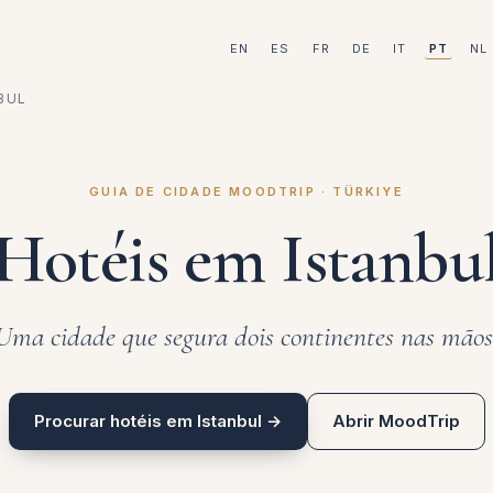
EN
ES
FR
DE
IT
PT
NL
BUL
GUIA DE CIDADE MOODTRIP · TÜRKIYE
Hotéis em Istanbu
Uma cidade que segura dois continentes nas mãos
Procurar hotéis em Istanbul →
Abrir MoodTrip