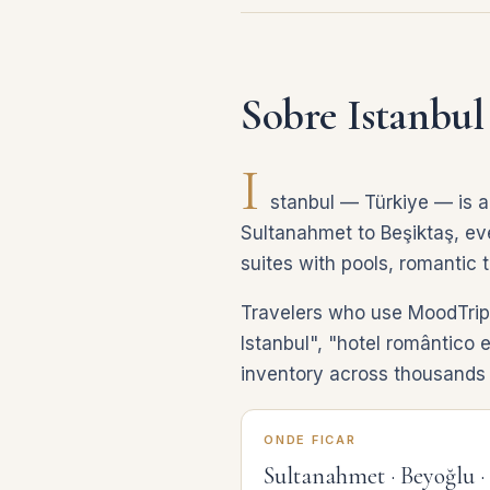
Sobre Istanbul
I
stanbul — Türkiye — is a
Sultanahmet to Beşiktaş, eve
suites with pools, romantic 
Travelers who use MoodTrip 
Istanbul", "hotel romântico 
inventory across thousands o
ONDE FICAR
Sultanahmet · Beyoğlu 