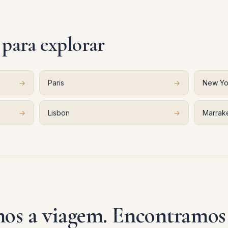
 para explorar
→
Paris
→
New Yo
→
Lisbon
→
Marrak
os a viagem. Encontramos 