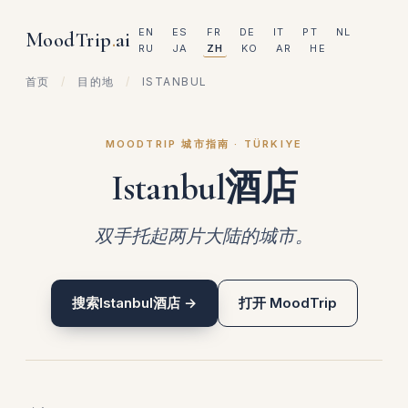
EN
ES
FR
DE
IT
PT
NL
MoodTrip
.
ai
RU
JA
ZH
KO
AR
HE
首页
/
目的地
/
ISTANBUL
MOODTRIP 城市指南 · TÜRKIYE
Istanbul酒店
双手托起两片大陆的城市。
搜索Istanbul酒店 →
打开 MoodTrip