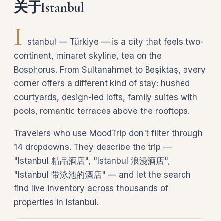
关于Istanbul
I
stanbul — Türkiye — is a city that feels two-
continent, minaret skyline, tea on the
Bosphorus. From Sultanahmet to Beşiktaş, every
corner offers a different kind of stay: hushed
courtyards, design-led lofts, family suites with
pools, romantic terraces above the rooftops.
Travelers who use MoodTrip don't filter through
14 dropdowns. They describe the trip —
"Istanbul 精品酒店", "Istanbul 浪漫酒店",
"Istanbul 带泳池的酒店" — and let the search
find live inventory across thousands of
properties in Istanbul.