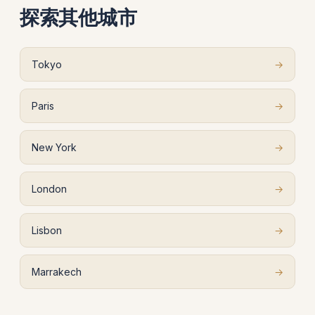
探索其他城市
Tokyo
→
Paris
→
New York
→
London
→
Lisbon
→
Marrakech
→