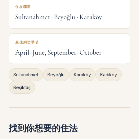
住在哪里
Sultanahmet · Beyoğlu · Karaköy
最佳到访季节
April–June, September–October
Sultanahmet
Beyoğlu
Karaköy
Kadıköy
Beşiktaş
找到你想要的住法