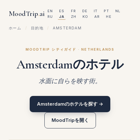
EN
ES
FR
DE
IT
PT
NL
MoodTrip
.
ai
RU
JA
ZH
KO
AR
HE
ホーム
/
目的地
/
AMSTERDAM
MOODTRIP シティガイド · NETHERLANDS
Amsterdamのホテル
水面に自らを映す街。
Amsterdamのホテルを探す →
MoodTripを開く