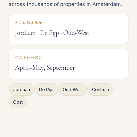
across thousands of properties in Amsterdam.
どこに泊まるか
Jordaan · De Pijp · Oud-West
ベストシーズン
April–May, September
Jordaan
De Pijp
Oud-West
Centrum
Oost