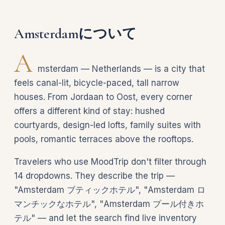
Amsterdamについて
A
msterdam — Netherlands — is a city that
feels canal-lit, bicycle-paced, tall narrow
houses. From Jordaan to Oost, every corner
offers a different kind of stay: hushed
courtyards, design-led lofts, family suites with
pools, romantic terraces above the rooftops.
Travelers who use MoodTrip don't filter through
14 dropdowns. They describe the trip —
"Amsterdam ブティックホテル", "Amsterdam ロ
マンチックなホテル", "Amsterdam プール付きホ
テル" — and let the search find live inventory