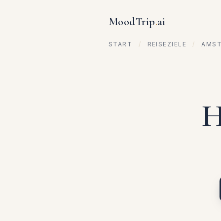
MoodTrip
.
ai
START
/
REISEZIELE
/
AMS
H