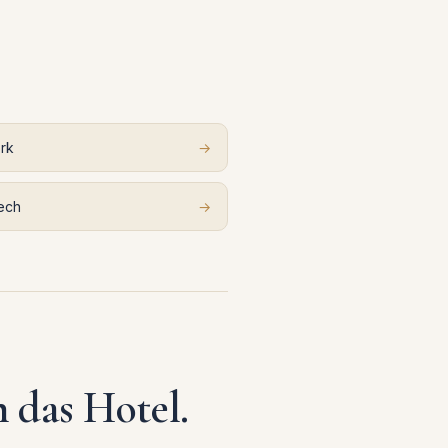
rk
→
ech
→
n das Hotel.