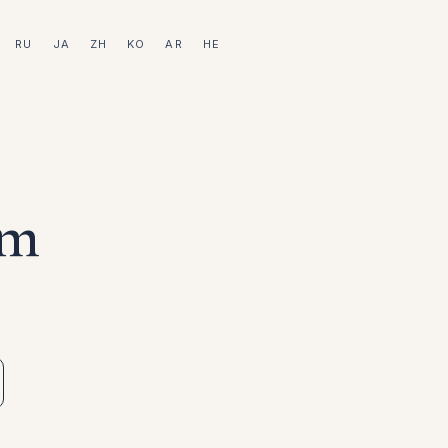
RU
JA
ZH
KO
AR
HE
am