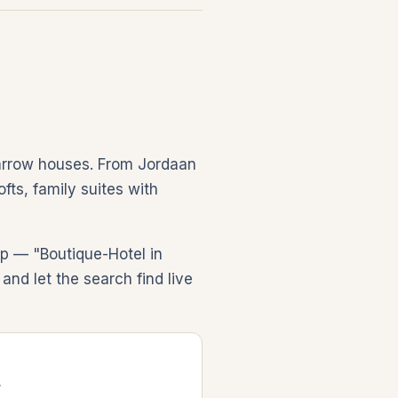
 narrow houses. From Jordaan
fts, family suites with
ip — "Boutique-Hotel in
nd let the search find live
r