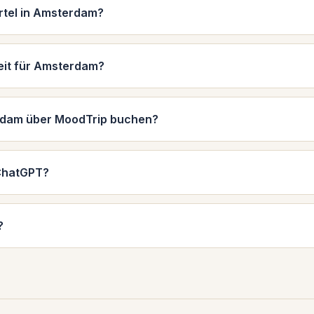
ertel in Amsterdam?
zeit für Amsterdam?
erdam über MoodTrip buchen?
 ChatGPT?
?