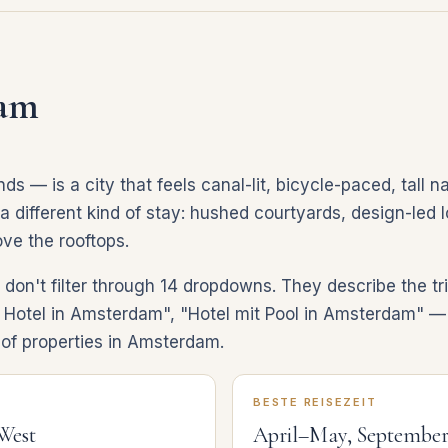
dam
 — is a city that feels canal-lit, bicycle-paced, tall
a different kind of stay: hushed courtyards, design-led lo
ve the rooftops.
don't filter through 14 dropdowns. They describe the tr
otel in Amsterdam", "Hotel mit Pool in Amsterdam" — a
of properties in Amsterdam.
BESTE REISEZEIT
-West
April–May, Septembe