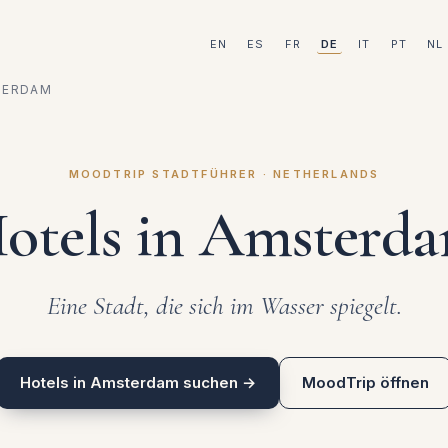
EN
ES
FR
DE
IT
PT
NL
TERDAM
MOODTRIP STADTFÜHRER · NETHERLANDS
otels in Amsterd
Eine Stadt, die sich im Wasser spiegelt.
Hotels in Amsterdam suchen →
MoodTrip öffnen