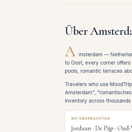
Über Amster
A
msterdam — Netherlands
to Oost, every corner offers 
pools, romantic terraces abo
Travelers who use MoodTrip 
Amsterdam", "romantisches H
inventory across thousands 
WO ÜBERNACHTEN
Jordaan · De Pijp · Oud