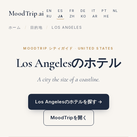
EN
ES
FR
DE
IT
PT
NL
MoodTrip
.
ai
RU
JA
ZH
KO
AR
HE
ホーム
/
目的地
/
LOS ANGELES
MOODTRIP シティガイド · UNITED STATES
Los Angelesのホテル
A city the size of a coastline.
Los Angelesのホテルを探す →
MoodTripを開く