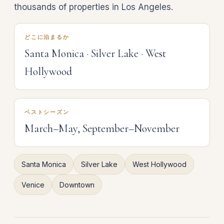
thousands of properties in Los Angeles.
どこに泊まるか
Santa Monica · Silver Lake · West
Hollywood
ベストシーズン
March–May, September–November
Santa Monica
Silver Lake
West Hollywood
Venice
Downtown