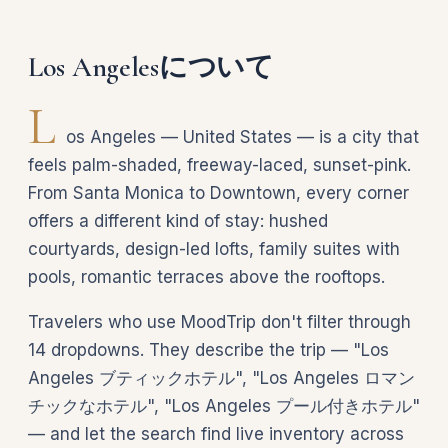
Los Angelesについて
L
os Angeles — United States — is a city that
feels palm-shaded, freeway-laced, sunset-pink.
From Santa Monica to Downtown, every corner
offers a different kind of stay: hushed
courtyards, design-led lofts, family suites with
pools, romantic terraces above the rooftops.
Travelers who use MoodTrip don't filter through
14 dropdowns. They describe the trip — "Los
Angeles ブティックホテル", "Los Angeles ロマン
チックなホテル", "Los Angeles プール付きホテル"
— and let the search find live inventory across