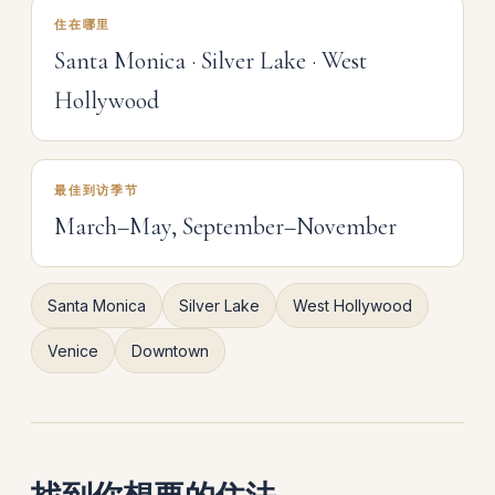
住在哪里
Santa Monica · Silver Lake · West
Hollywood
最佳到访季节
March–May, September–November
Santa Monica
Silver Lake
West Hollywood
Venice
Downtown