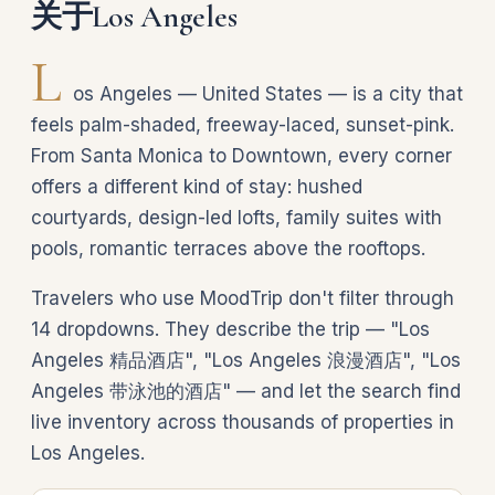
关于Los Angeles
L
os Angeles — United States — is a city that
feels palm-shaded, freeway-laced, sunset-pink.
From Santa Monica to Downtown, every corner
offers a different kind of stay: hushed
courtyards, design-led lofts, family suites with
pools, romantic terraces above the rooftops.
Travelers who use MoodTrip don't filter through
14 dropdowns. They describe the trip — "Los
Angeles 精品酒店", "Los Angeles 浪漫酒店", "Los
Angeles 带泳池的酒店" — and let the search find
live inventory across thousands of properties in
Los Angeles.