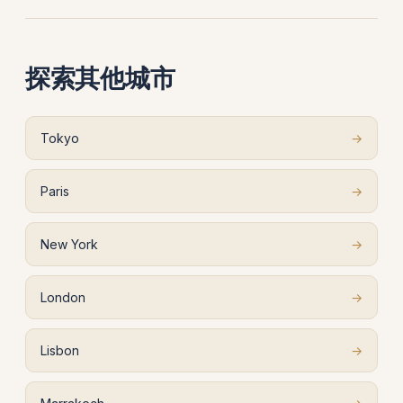
探索其他城市
Tokyo
→
Paris
→
New York
→
London
→
Lisbon
→