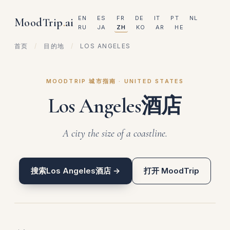
EN
ES
FR
DE
IT
PT
NL
MoodTrip
.
ai
RU
JA
ZH
KO
AR
HE
首页
/
目的地
/
LOS ANGELES
MOODTRIP 城市指南 · UNITED STATES
Los Angeles酒店
A city the size of a coastline.
搜索Los Angeles酒店 →
打开 MoodTrip